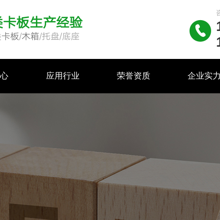
类卡板生产经验

类
卡板
/
木箱
/托盘/底座
中心
应用行业
荣誉资质
企业实