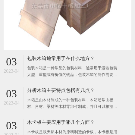
包装木箱通常用于在什么地方？
03
包装木箱是一种常见的包装材料，通常用于运输包装
2023-04
大型、重型或有价值的物品，包装木箱的制作需要使
用天然木材或人造板材，也可以使用金属和塑料材
料。 ​ 木材的种类有很多，如桦木、柳杉木、松木、
分析木箱主要特点包括有几点？
03
橡木等。 包装木箱可以根据需要进行不同的设计和制
木箱是由木材制成的一种包装材料，木箱通常由板
作，例如定制尺寸、不同形状、加强角和卡扣等。 为
2023-04
材、角材、梁材等木材零部件制成，并且可以根据产
了确保
品的形状和尺寸，定制成不同的大小和形状。 ​ 木箱
广泛用于各种行业和领域，如工业、农业、建筑、制
木卡板主要应用于哪几个方面？
03
造业等，常用于运输、储存和包装各种不同类型的商
木卡板是以天然木材为原料制造的卡板，木卡板是用
品，如机器、设备、水果、蔬菜、化工品、电子产
2023-04