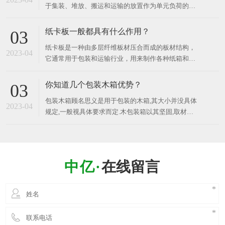
于集装、堆放、搬运和运输的放置作为单元负荷的货
品、建筑材料
物和制品的水平平台装置，木卡板是现在使用较广
的，因为其价格便宜、结实。 ​ 工业用的木卡板主要
纸卡板一般都具有什么作用？
03
应用于以下几个方面： 包装：木卡板在物流和运输领
纸卡板是一种由多层纤维板材压合而成的板材结构，
域中被广泛用于包装各种货物和商品，例如食品、医
2023-04
它通常用于包装和运输行业，用来制作各种纸箱和纸
药、电子产品
盒等包装容器。 纸卡板可以根据所需的承载力和厚度
等不同要求，采用不同种类和厚度的纸张压合而成。
你知道几个包装木箱优势？
03
它具有轻质、环保、易加工、成本低廉、适应性广、
包装木箱顾名思义是用于包装的木箱,其大小并没具体
可回收利用等优点，因此在包装和运输领域中被广泛
2023-04
规定,一般视具体要求而定.木包装箱以其坚固,取材方
便,防潮等优点而受到广泛应用。 包装木箱广泛适用
于物流、机械电子、陶瓷建材、五金电器、精密仪器
仪表、易损货品及超大尺寸物品等行业产品的运输和
外包装, 材料符合出口商品检疫要求。 ​ 那么，你知
在线留言