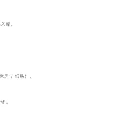
法入库。
家居 / 纸品）。
省钱。
。