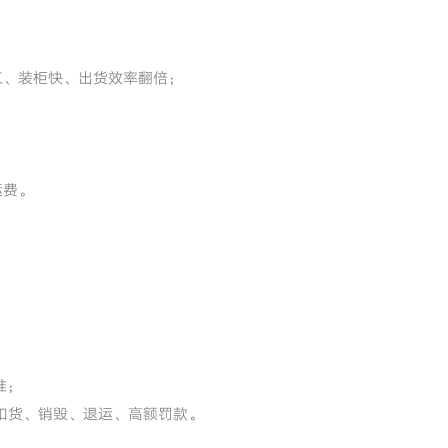
工、装柜快、出货效率翻倍；
运费。
准；
关扣货、销毁、退运、高额罚款。