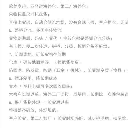
欧美商超、亚马逊海外仓、第三方海外仓：
只收标准尺寸托盘货；
直接上货架、自动仓储流水线，没有合规卡板，客户拒收、无
6. 整柜分流、多国中转物流
货物到港后，码头 / 货代 / 中转仓都是整板分流分拣；
有卡板方便二次转运、拼柜、分拨，拆柜分货不麻烦。
7. 防潮离地，延长货物存放期
仓库 / 码头地面潮湿，卡板把货垫高：
防回潮、防发霉、防锈（五金 / 机械）、防受潮变质（食品 / 
8. 循环复用，降长期成本
实木 / 塑料卡板可多次回收周转；
大客户长期返单、海外工厂调拨，反复用，长期比一次性包装
9. 提升货物外观 + 验货通过率
整板整齐码放，外观规范；
客户验货、第三方验厂 / 验货时观感好，减少挑毛病、扣尾款