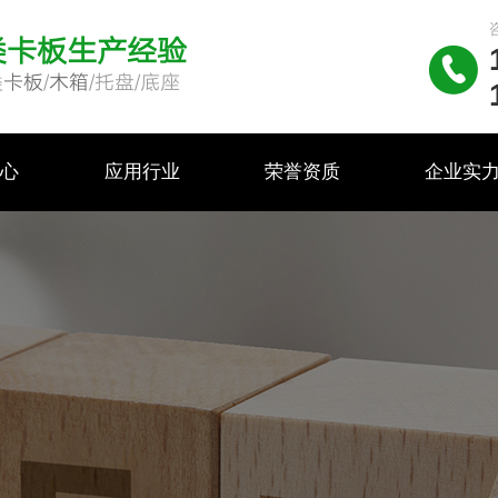
类卡板生产经验

类
卡板
/
木箱
/托盘/底座
中心
应用行业
荣誉资质
企业实