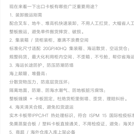
现在来看一下出口卡板有哪些广泛重要用途？
1. 装卸搬运刚需
配合叉车、地牛、堆高机快速装卸，不用人工扛货，大幅省人
整板搬运，避免单件搬货摔货、破损。
2. 集装箱 / 货柜装柜，塞满不浪费空间
标准化尺寸适配 20GP/40HQ 集装箱、海运散货、空运货仓；
规整码货，最大化利用柜内空间、不歪箱、不亏舱，帮你省海
3. 海运长途防护，防压防潮防塌
海上颠簸、堆叠高：
分散货物压力，防底层货压坏；
隔离地面，防潮、防海水潮气、防地板脏污腐蚀；
整板缠膜 + 卡板固定，杜绝货柜里倒塌、歪货、理赔纠纷。
4. 海关清关合规，避免扣货退运
实木卡板带IPPC/HT 热处理标识，符合 ISPM 15 国际检疫标
免熏蒸复合板 / 塑料卡板直接通关，不用检疫证，避免：海
5. 商超 / 海外仓库入库上架必备