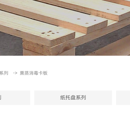
系列
->
熏蒸消毒卡板
列
纸托盘系列