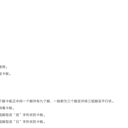
使用。
型卡板。
个脚卡板正中间一个脚共有九个脚，一般都为三个脚呈并排三组脚呈平行状。
消毒卡板。
组脚型成“田”字形状的卡板。
组脚型成“日”字形状的卡板。