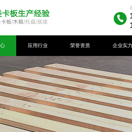
类卡板生产经验

类
卡板
/
木箱
/托盘/底座
中心
应用行业
荣誉资质
企业实