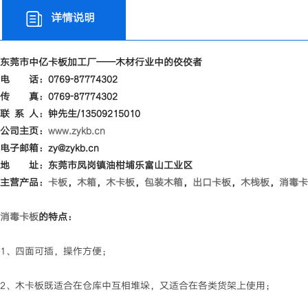
详情说明
东莞市中亿卡板加工厂——木材行业中的佼佼者
电 话：0769-87774302
传 真：0769-87774302
联 系 人：钟先生/13509215010
公司主页：
www.zykb.cn
电子邮箱：zy@zykb.cn
地 址：东莞市凤岗镇油柑埔乐富山工业区
主营产品：
卡板
，
木箱
，
木卡板
，
包装木箱
，
出口卡板
，
木栈板
，
消毒卡
消毒卡板
的特点：
1、四面可插，操作方便；
2、木卡板既适合在仓库中互相堆垛，又适合在各类货架上使用；