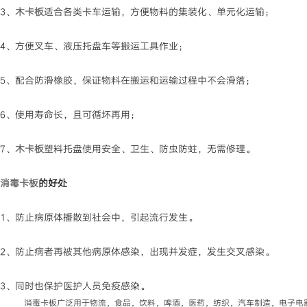
3、
木卡板
适合各类卡车运输，方便物料的集装化、单元化运输；
4、方便叉车、液压托盘车等搬运工具作业；
5、配合防滑橡胶，保证物料在搬运和运输过程中不会滑落；
6、使用寿命长，且可循坏再用；
7、
木卡板
塑料托盘使用安全、卫生、防虫防蛀，无需修理。
消毒卡板
的好处
1、防止病原体播散到社会中，引起流行发生。
2、防止病者再被其他病原体感染，出现并发症，发生交叉感染。
3、同时也保护医护人员免疫感染。
消毒卡板广泛用于物流，食品，饮料，啤酒，医药，纺织，汽车制造，电子电