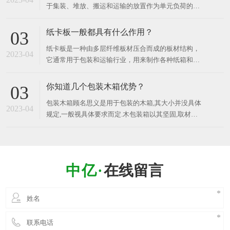
于集装、堆放、搬运和运输的放置作为单元负荷的货
品、建筑材料
物和制品的水平平台装置，木卡板是现在使用较广
的，因为其价格便宜、结实。 ​ 工业用的木卡板主要
纸卡板一般都具有什么作用？
03
应用于以下几个方面： 包装：木卡板在物流和运输领
纸卡板是一种由多层纤维板材压合而成的板材结构，
域中被广泛用于包装各种货物和商品，例如食品、医
2023-04
它通常用于包装和运输行业，用来制作各种纸箱和纸
药、电子产品
盒等包装容器。 纸卡板可以根据所需的承载力和厚度
等不同要求，采用不同种类和厚度的纸张压合而成。
你知道几个包装木箱优势？
03
它具有轻质、环保、易加工、成本低廉、适应性广、
包装木箱顾名思义是用于包装的木箱,其大小并没具体
可回收利用等优点，因此在包装和运输领域中被广泛
2023-04
规定,一般视具体要求而定.木包装箱以其坚固,取材方
便,防潮等优点而受到广泛应用。 包装木箱广泛适用
于物流、机械电子、陶瓷建材、五金电器、精密仪器
仪表、易损货品及超大尺寸物品等行业产品的运输和
外包装, 材料符合出口商品检疫要求。 ​ 那么，你知
在线留言