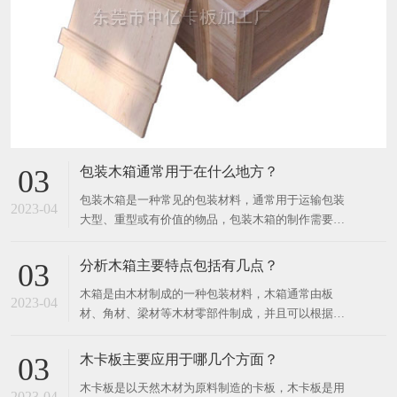
包装木箱通常用于在什么地方？
03
包装木箱是一种常见的包装材料，通常用于运输包装
2023-04
大型、重型或有价值的物品，包装木箱的制作需要使
用天然木材或人造板材，也可以使用金属和塑料材
料。 ​ 木材的种类有很多，如桦木、柳杉木、松木、
分析木箱主要特点包括有几点？
03
橡木等。 包装木箱可以根据需要进行不同的设计和制
木箱是由木材制成的一种包装材料，木箱通常由板
作，例如定制尺寸、不同形状、加强角和卡扣等。 为
2023-04
材、角材、梁材等木材零部件制成，并且可以根据产
了确保
品的形状和尺寸，定制成不同的大小和形状。 ​ 木箱
广泛用于各种行业和领域，如工业、农业、建筑、制
木卡板主要应用于哪几个方面？
03
造业等，常用于运输、储存和包装各种不同类型的商
木卡板是以天然木材为原料制造的卡板，木卡板是用
品，如机器、设备、水果、蔬菜、化工品、电子产
2023-04