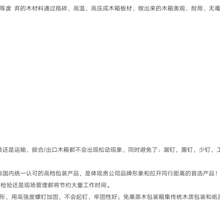
盘等废 弃的木材料通过捣碎、高温、高压成木箱板材、做出来的木箱美观、耐用、无
组装还是运输，胶合/出口木箱都不会出现松动现象，同时避免了：漏钉，露钉，少钉
国际国内统一认可的高档包装产品，是体现贵公司品牌形象和拉开同行距离的首选产品
量检验还是现场管理都将节约大量工作时间。
变形，用高强度螺钉加固，不会起钉，牢固性好；免熏蒸木包装箱集传统木质包装和纸