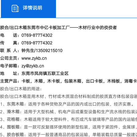
详情说明
胶合/出口木箱东莞市中亿卡板加工厂——木材行业中的佼佼者
电 话：0769-87774302
传 真：0769-87774302
联 系 人：钟先生/13509215010
公司主页：www.zykb.cn
电子邮箱：zy@zykb.cn
地 址：东莞市凤岗镇五联工业区
主营产品：卡板，木箱，木卡板，包装木箱，出口卡板，木栈板，消毒卡
胶合/出口木箱的用途：
胶合/出口木箱是用木材、竹材或木质混合材料制成的胶质直方体包装容
1、
东莞木箱
：适用于各种货物及产品的国内或出口的包装，经济实惠。
2、
滑木箱
：适用于大型机械、机电产品或重型设备和生产流水线的包装
3、
花格箱
：木箱适用于较大塑料件、布匹或汽车玻璃等产品的国内运输
4、
围板箱
：是一款可反复循环使用的新型包装，适用于紧固件、金属球
5、
胶合板箱
：适用于一般普通商品的包装运输，单箱装载总质量一般建