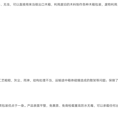
毒、无虫，可以直接用来当做出口木箱，利用废旧的木料制作各种木箱包装，废物利用
，工艺粗糙，灰尘，雨淋，结构处理不当，运输途中箱体碰撞造成的散架等问题；保障
！
质包装优点于一身。产品表面平整，免熏蒸、免商检载重高防水无毒，可以承载任何