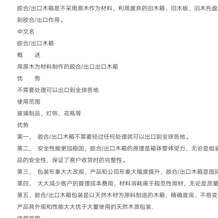
胶合/出口木箱是不采用原木作为材料，利用废弃的旧木箱、旧木板、旧木托
到胶合/出口作用。
中文名
胶合/出口木箱
概 述
用原木为材料制作的胶合/出口出口木箱
优 势
不需要处理可以出口到全球各地
使用范围
玻璃制品，灯饰，花瓶等
优势
第一， 胶合/出口木箱不需要经过任何处理就可以出口到全球各地。
第二， 安全性能更加稳固，胶合/出口木箱的原理是箱体整体受力，无论是
品的安全性，保证了客户收货时的完整性。
第三， 包装形象大大改观，产品和公司形象大幅度提升，胶合/出口木箱是
第四， 大大减少客户的管理成本费用，材料消耗属于规范性用材，无论是质
第五，胶合/出口木箱包装是以天然木材为原料制造的木箱，精确度高、不易
产品其外观和性能大大优于大量使用的天然木质包装.