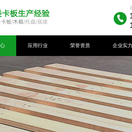
类卡板生产经验

类
卡板
/
木箱
/托盘/底座
中心
应用行业
荣誉资质
企业实