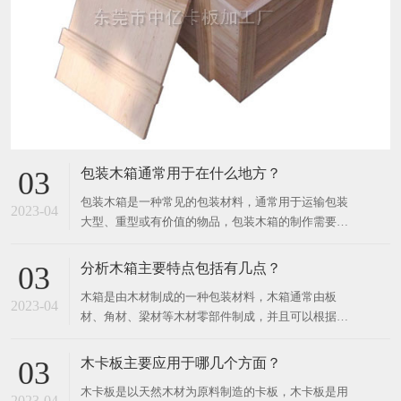
包装木箱通常用于在什么地方？
03
包装木箱是一种常见的包装材料，通常用于运输包装
2023-04
大型、重型或有价值的物品，包装木箱的制作需要使
用天然木材或人造板材，也可以使用金属和塑料材
料。 ​ 木材的种类有很多，如桦木、柳杉木、松木、
分析木箱主要特点包括有几点？
03
橡木等。 包装木箱可以根据需要进行不同的设计和制
木箱是由木材制成的一种包装材料，木箱通常由板
作，例如定制尺寸、不同形状、加强角和卡扣等。 为
2023-04
材、角材、梁材等木材零部件制成，并且可以根据产
了确保
品的形状和尺寸，定制成不同的大小和形状。 ​ 木箱
广泛用于各种行业和领域，如工业、农业、建筑、制
木卡板主要应用于哪几个方面？
03
造业等，常用于运输、储存和包装各种不同类型的商
木卡板是以天然木材为原料制造的卡板，木卡板是用
品，如机器、设备、水果、蔬菜、化工品、电子产
2023-04