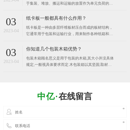
于集装、堆放、搬运和运输的放置作为单元负荷的货
品、建筑材料
物和制品的水平平台装置，木卡板是现在使用较广
的，因为其价格便宜、结实。 ​ 工业用的木卡板主要
纸卡板一般都具有什么作用？
03
应用于以下几个方面： 包装：木卡板在物流和运输领
纸卡板是一种由多层纤维板材压合而成的板材结构，
域中被广泛用于包装各种货物和商品，例如食品、医
2023-04
它通常用于包装和运输行业，用来制作各种纸箱和纸
药、电子产品
盒等包装容器。 纸卡板可以根据所需的承载力和厚度
等不同要求，采用不同种类和厚度的纸张压合而成。
你知道几个包装木箱优势？
03
它具有轻质、环保、易加工、成本低廉、适应性广、
包装木箱顾名思义是用于包装的木箱,其大小并没具体
可回收利用等优点，因此在包装和运输领域中被广泛
2023-04
规定,一般视具体要求而定.木包装箱以其坚固,取材方
便,防潮等优点而受到广泛应用。 包装木箱广泛适用
于物流、机械电子、陶瓷建材、五金电器、精密仪器
仪表、易损货品及超大尺寸物品等行业产品的运输和
外包装, 材料符合出口商品检疫要求。 ​ 那么，你知
在线留言