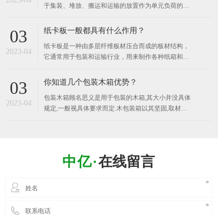
于集装、堆放、搬运和运输的放置作为单元负荷的货
品、建筑材料
物和制品的水平平台装置，木卡板是现在使用较广
的，因为其价格便宜、结实。 ​ 工业用的木卡板主要
纸卡板一般都具有什么作用？
03
应用于以下几个方面： 包装：木卡板在物流和运输领
纸卡板是一种由多层纤维板材压合而成的板材结构，
域中被广泛用于包装各种货物和商品，例如食品、医
2023-04
它通常用于包装和运输行业，用来制作各种纸箱和纸
药、电子产品
盒等包装容器。 纸卡板可以根据所需的承载力和厚度
等不同要求，采用不同种类和厚度的纸张压合而成。
你知道几个包装木箱优势？
03
它具有轻质、环保、易加工、成本低廉、适应性广、
包装木箱顾名思义是用于包装的木箱,其大小并没具体
可回收利用等优点，因此在包装和运输领域中被广泛
2023-04
规定,一般视具体要求而定.木包装箱以其坚固,取材方
便,防潮等优点而受到广泛应用。 包装木箱广泛适用
于物流、机械电子、陶瓷建材、五金电器、精密仪器
仪表、易损货品及超大尺寸物品等行业产品的运输和
外包装, 材料符合出口商品检疫要求。 ​ 那么，你知
在线留言