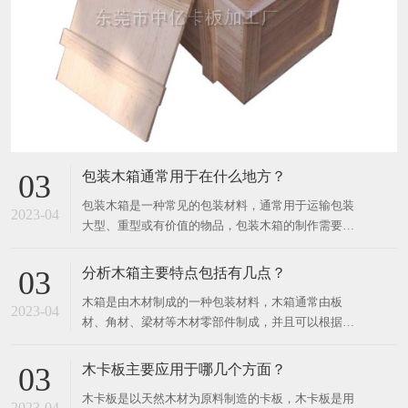
包装木箱通常用于在什么地方？
03
包装木箱是一种常见的包装材料，通常用于运输包装
2023-04
大型、重型或有价值的物品，包装木箱的制作需要使
用天然木材或人造板材，也可以使用金属和塑料材
料。 ​ 木材的种类有很多，如桦木、柳杉木、松木、
分析木箱主要特点包括有几点？
03
橡木等。 包装木箱可以根据需要进行不同的设计和制
木箱是由木材制成的一种包装材料，木箱通常由板
作，例如定制尺寸、不同形状、加强角和卡扣等。 为
2023-04
材、角材、梁材等木材零部件制成，并且可以根据产
了确保
品的形状和尺寸，定制成不同的大小和形状。 ​ 木箱
广泛用于各种行业和领域，如工业、农业、建筑、制
木卡板主要应用于哪几个方面？
03
造业等，常用于运输、储存和包装各种不同类型的商
木卡板是以天然木材为原料制造的卡板，木卡板是用
品，如机器、设备、水果、蔬菜、化工品、电子产
2023-04